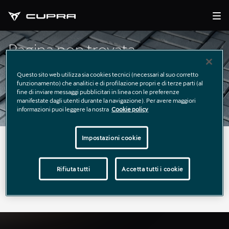
Pagina non trovata
Questo sito web utilizza sia cookies tecnici (necessari al suo corretto
funzionamento) che analitici e di profilazione propri e di terze parti (al
fine di inviare messaggi pubblicitari in linea con le preferenze
manifestate dagli utenti durante la navigazione). Per avere maggiori
informazioni puoi leggere la nostra
Cookie policy
Impostazioni cookie
La pagina richiesta non è stata trovata.
Puoi continuare a esplorare il sito usando il menù di
Rifiuta tutti
Accetta tutti i cookie
navigazione qui sopra.