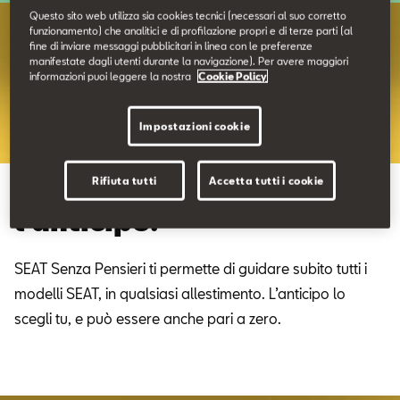
Contatti
Questo sito web utilizza sia cookies tecnici (necessari al suo corretto
funzionamento) che analitici e di profilazione propri e di terze parti (al
fine di inviare messaggi pubblicitari in linea con le preferenze
manifestate dagli utenti durante la navigazione). Per avere maggiori
Configuratore
informazioni puoi leggere la nostra
Cookie Policy
Impostazioni cookie
Rifiuta tutti
Accetta tutti i cookie
Liberi di scegliere. Anche
l’anticipo.
SEAT Senza Pensieri ti permette di guidare subito tutti i
modelli SEAT, in qualsiasi allestimento. L’anticipo lo
scegli tu, e può essere anche pari a zero.