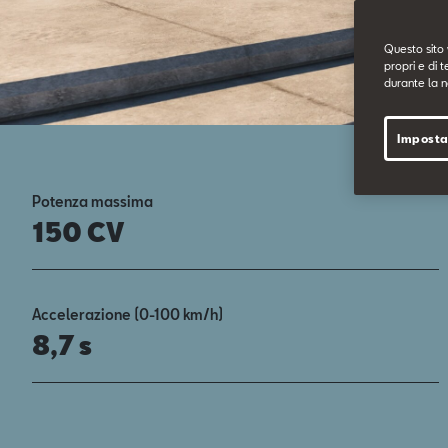
Questo sito 
propri e di t
durante la n
Imposta
Potenza massima
150 CV
Accelerazione (0-100 km/h)
8,7 s