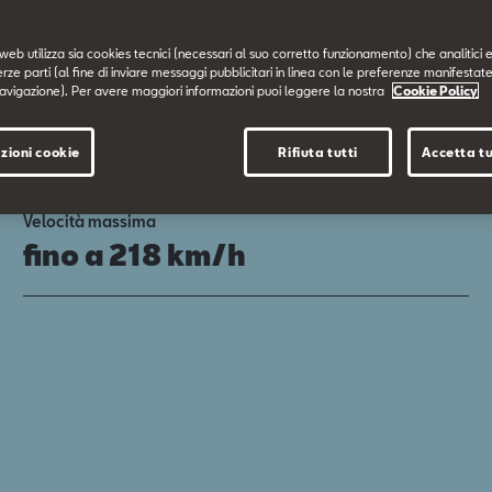
web utilizza sia cookies tecnici (necessari al suo corretto funzionamento) che analitici e
erze parti (al fine di inviare messaggi pubblicitari in linea con le preferenze manifestate
avigazione). Per avere maggiori informazioni puoi leggere la nostra
Cookie Policy
zioni cookie
Rifiuta tutti
Accetta tu
Velocità massima
fino a 218 km/h