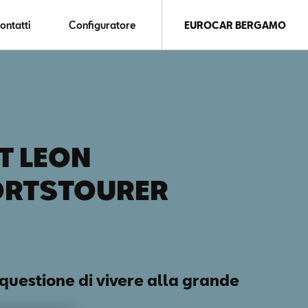
ontatti
Configuratore
EUROCAR BERGAMO
T LEON
ORTSTOURER
 questione di vivere alla grande