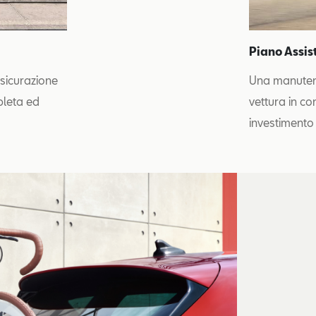
Piano Assi
ssicurazione
Una manutenz
pleta ed
vettura in co
investimento