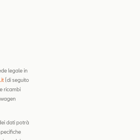
ede legale in
it
(di seguito
 e ricambi
kswagen
dei dati potrà
specifiche