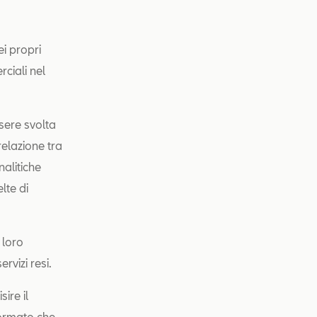
ei propri
rciali nel
ssere svolta
relazione tra
nalitiche
lte di
 loro
rvizi resi.
ire il
formato che