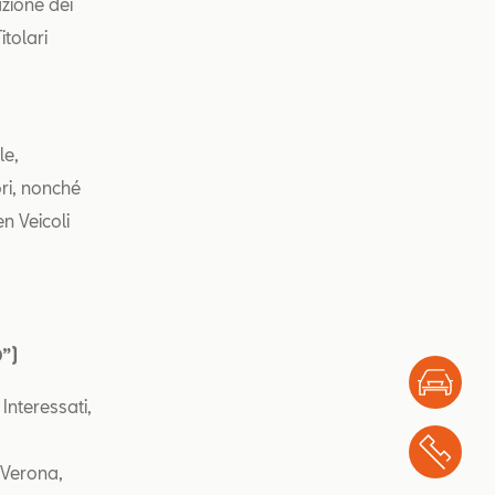
azione dei
itolari
le,
ri, nonché
n Veicoli
D”)
Test
Interessati,
Chi
 Verona,