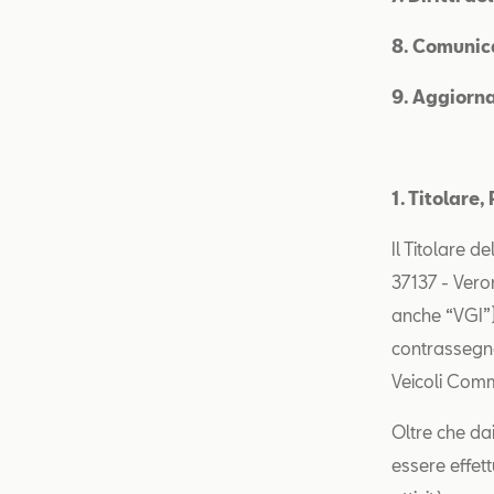
8. Comunica
9. Aggiorna
1. Titolare
Il Titolare d
37137 - Vero
anche “VGI”),
contrassegn
Veicoli Comm
Oltre che dai
essere effett