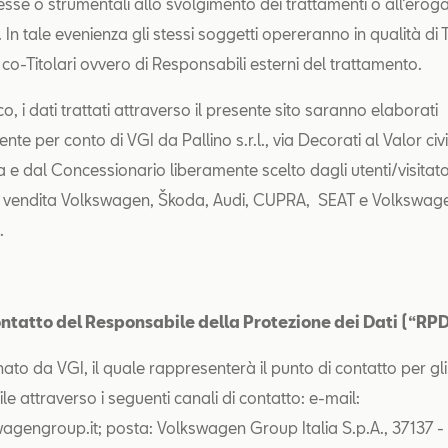
esse o strumentali allo svolgimento dei trattamenti o all’erog
i. In tale evenienza gli stessi soggetti opereranno in qualità di T
co-Titolari ovvero di Responsabili esterni del trattamento.
co, i dati trattati attraverso il presente sito saranno elaborati
nte per conto di VGI da Pallino s.r.l., via Decorati al Valor civi
 e dal Concessionario liberamente scelto dagli utenti/visitato
i vendita Volkswagen, Škoda, Audi, CUPRA, SEAT e Volkswage
.
contatto del Responsabile della Protezione dei Dati (“RP
ato da VGI, il quale rappresenterà il punto di contatto per gli 
le attraverso i seguenti canali di contatto: e-mail:
engroup.it; posta: Volkswagen Group Italia S.p.A., 37137 -