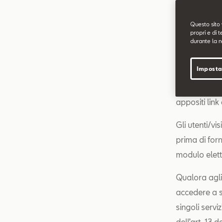
Il sito sopra
Questo sito 
propri e di t
alla attivit
durante la n
L’informativa
Imposta
trattamento,
o sezioni/pag
appositi link
Gli utenti/vi
prima di for
modulo elett
Qualora agli 
accedere a sp
singoli servi
dell’art. 13 