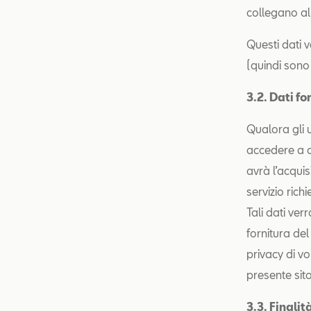
collegano al 
Questi dati v
(quindi sono 
3
.
2. Dati fo
Qualora gli u
accedere a de
avrà l’acquisi
servizio rich
Tali dati ver
fornitura del
privacy di vol
presente sit
3.3. Finalit