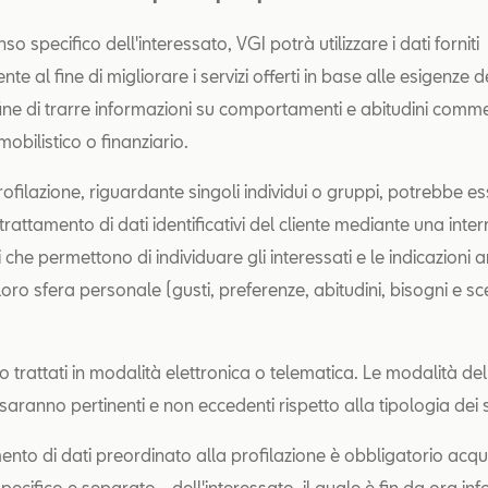
so specifico dell'interessato, VGI potrà utilizzare i dati forniti
te al fine di migliorare i servizi offerti in base alle esigenze d
 fine di trarre informazioni su comportamenti e abitudini comme
obilistico o finanziario.
 profilazione, riguardante singoli individui o gruppi, potrebbe e
 trattamento di dati identificativi del cliente mediante una inter
ori che permettono di individuare gli interessati e le indicazioni a
 loro sfera personale (gusti, preferenze, abitudini, bisogni e sce
o trattati in modalità elettronica o telematica. Le modalità del
aranno pertinenti e non eccedenti rispetto alla tipologia dei se
mento di dati preordinato alla profilazione è obbligatorio acquis
ecifico e separato - dell'interessato, il quale è fin da ora in