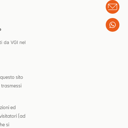
Info
Wha
o
ti da VGI nel
 questo sito
i trasmessi
zioni ed
visitatori (ad
he si