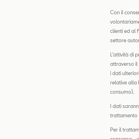
Con il consen
volontariamen
clienti ed al
settore autom
L’attività di
attraverso il
i dati ulteri
relative alla
consumo).
I dati sarann
trattamento s
Per il tratta
consenso - sp