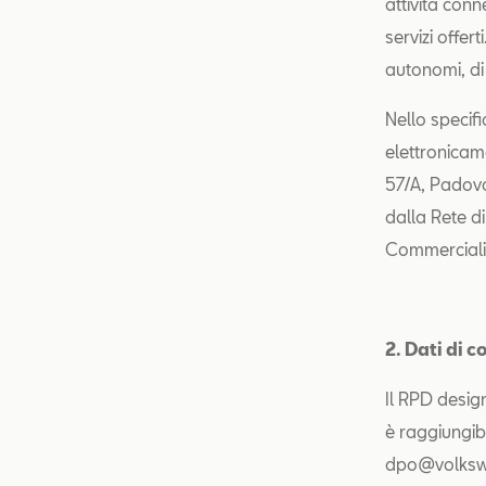
attività conn
servizi offert
autonomi, di 
Nello specifi
elettronicame
57/A, Padova
dalla Rete d
Commerciali
2. Dati di 
Il RPD design
è raggiungibi
dpo@volkswag