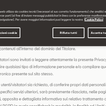
 indicato è di titolarità di Volkswagen Group Italia S.p.A. (soc
web utilizza sia cookies tecnici (necessari al suo corretto funzionamento) che analitici e
erze parti (al fine di inviare messaggi pubblicitari in linea con le preferenze manifestate
à di direzione e coordinamento di Volkswagen AG).
avigazione). Per avere maggiori informazioni puoi leggere la nostra
Cookie Policy
 è resa da Volkswagen Group Italia S.p.A. in qualità di Titolar
zioni cookie
Rifiuta tutti
Accetta tu
 esclusivamente per il sito sopra menzionato e non anche per a
ine/spazi di titolarità di Terzi eventualmente consultati dall’ut
 contenuti all’interno del dominio del Titolare.
sitatori sono invitati a leggere attentamente la presente Privac
nire qualsiasi tipo di informazione personale e/o compilare q
ronico presente sul sito stesso.
utenti/visitatori sia richiesto, di conferire propri dati personali 
ecifici servizi ulteriori, sarà previamente rilasciata, nelle pagi
zi, apposita e dettagliata informativa sul relativo trattamento a
del RGPD la quale specificherà le modalità, le finalità ed i limiti 