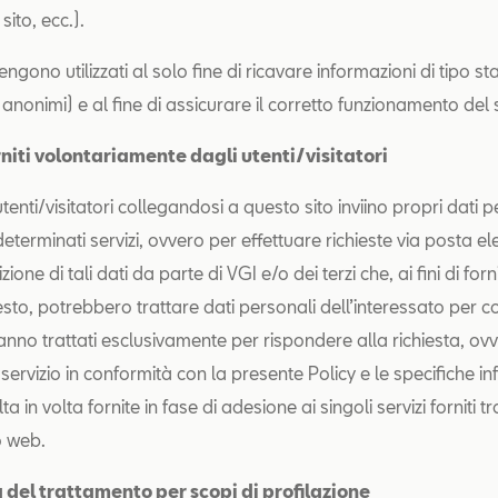
sito, ecc.).
engono utilizzati al solo fine di ricavare informazioni di tipo sta
anonimi) e al fine di assicurare il corretto funzionamento del s
rniti volontariamente dagli utenti/visitatori
tenti/visitatori collegandosi a questo sito inviino propri dati 
terminati servizi, ovvero per effettuare richieste via posta ele
zione di tali dati da parte di VGI e/o dei terzi che, ai fini di for
iesto, potrebbero trattare dati personali dell’interessato per c
ranno trattati esclusivamente per rispondere alla richiesta, ov
 servizio in conformità con la presente Policy e le specifiche i
ta in volta fornite in fase di adesione ai singoli servizi forniti tr
o web.
à del trattamento per scopi di profilazione