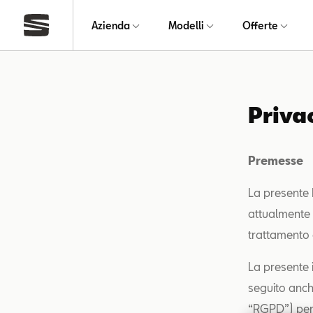
Azienda
Modelli
Offerte
Priva
Premesse
La presente P
attualmente 
trattamento d
La presente 
seguito anch
“RGPD”) per i