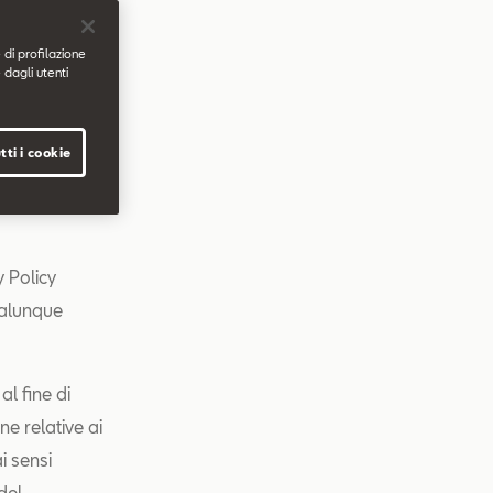
ietà soggetta
 di profilazione
 dagli utenti
e del
tti i cookie
ltri siti web
ente tramite
y Policy
ualunque
al fine di
ne relative ai
i sensi
del