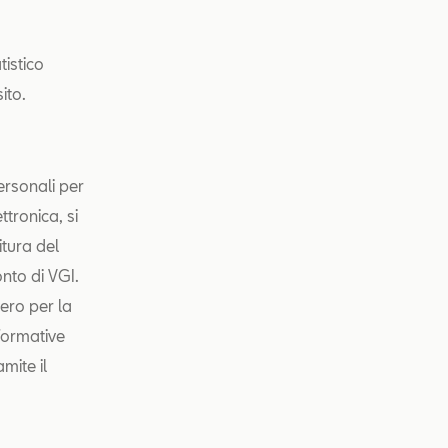
tistico
ito.
personali per
ttronica, si
nitura del
onto di VGI.
vero per la
nformative
amite il