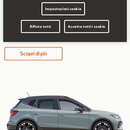
5,2-5,8 l/100km
117-131 g/km
Impostazioni cookie
Rifiuta tutti
Accetta tutti i cookie
339€/mese
36 mesi / 30.000 km totali
Scopri di più