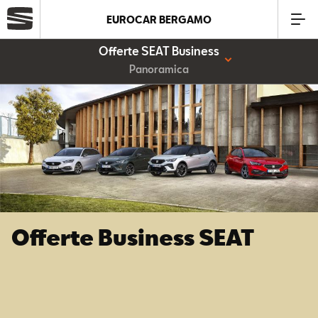
EUROCAR BERGAMO
Offerte SEAT Business
Azienda
Panoramica
Modelli
Offerte
Service
Offerte Business SEAT
Business
SEAT Usato Certificato